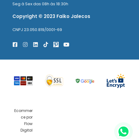
Seg à Sex das 08h às 18:30h
Copyright © 2023 Faiko Jalecos
CNPJ 23.050.819/0001-69
Ecommer
ce por
Flow
Digital