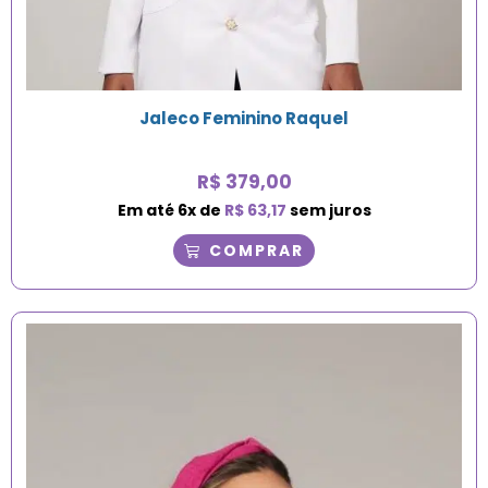
Jaleco Feminino Raquel
R$
379,00
Em até
6
x de
R$
63,17
sem juros
COMPRAR