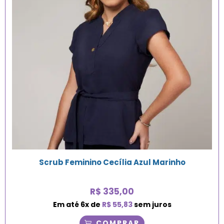
Scrub Feminino Cecília Azul Marinho
R$
335,00
Em até
6
x de
R$
55,83
sem juros
COMPRAR