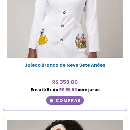
Jaleco Branca de Neve Sete Anões
R$
359,00
Em até
6
x de
R$
59,83
sem juros
COMPRAR