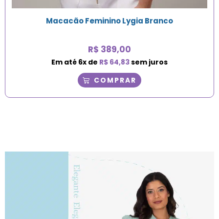
Macacão Feminino Lygia Branco
R$
389,00
Em até
6
x de
R$
64,83
sem juros
COMPRAR