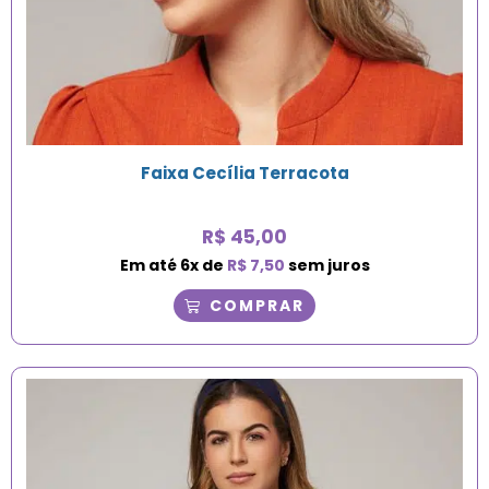
Faixa Cecília Terracota
R$
45,00
Em até
6
x de
R$
7,50
sem juros
COMPRAR