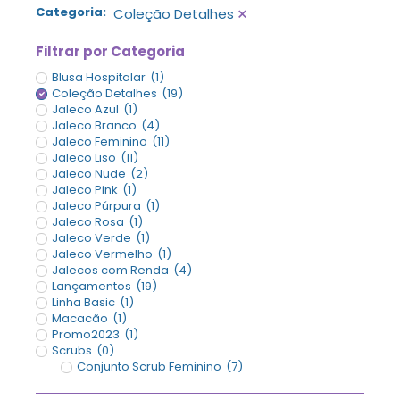
×
Categoria
:
Coleção Detalhes
Filtrar por Categoria
Blusa Hospitalar
(
1
)
Coleção Detalhes
(
19
)
Jaleco Azul
(
1
)
Jaleco Branco
(
4
)
Jaleco Feminino
(
11
)
Jaleco Liso
(
11
)
Jaleco Nude
(
2
)
Jaleco Pink
(
1
)
Jaleco Púrpura
(
1
)
Jaleco Rosa
(
1
)
Jaleco Verde
(
1
)
Jaleco Vermelho
(
1
)
Jalecos com Renda
(
4
)
Lançamentos
(
19
)
Linha Basic
(
1
)
Macacão
(
1
)
Promo2023
(
1
)
Scrubs
(
0
)
Conjunto Scrub Feminino
(
7
)