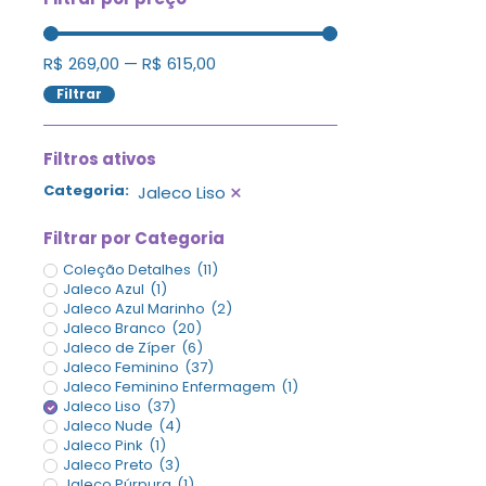
R$
269,00
—
R$
615,00
Filtrar
Filtros ativos
×
Categoria
:
Jaleco Liso
Filtrar por Categoria
Coleção Detalhes
(
11
)
Jaleco Azul
(
1
)
Jaleco Azul Marinho
(
2
)
Jaleco Branco
(
20
)
Jaleco de Zíper
(
6
)
Jaleco Feminino
(
37
)
Jaleco Feminino Enfermagem
(
1
)
Jaleco Liso
(
37
)
Jaleco Nude
(
4
)
Jaleco Pink
(
1
)
Jaleco Preto
(
3
)
Jaleco Púrpura
(
1
)