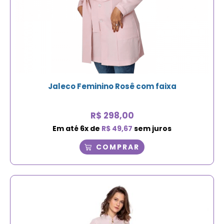
Jaleco Feminino Rosê com faixa
R$
298,00
Em até
6
x de
R$
49,67
sem juros
COMPRAR