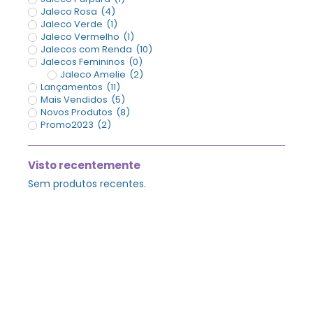
Jaleco Rosa
(
4
)
Jaleco Verde
(
1
)
Jaleco Vermelho
(
1
)
Jalecos com Renda
(
10
)
Jalecos Femininos
(
0
)
Jaleco Amelie
(
2
)
Lançamentos
(
11
)
Mais Vendidos
(
5
)
Novos Produtos
(
8
)
Promo2023
(
2
)
Visto recentemente
Sem produtos recentes.