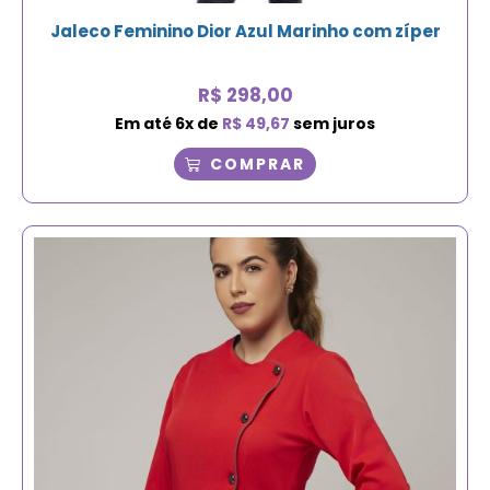
Jaleco Feminino Dior Azul Marinho com zíper
R$
298,00
Em até
6
x de
R$
49,67
sem juros
COMPRAR