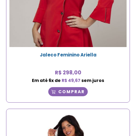
Jaleco Feminino Ariella
R$
298,00
Em até
6
x de
R$
49,67
sem juros
COMPRAR