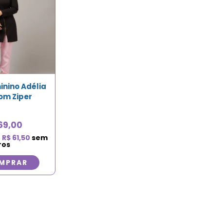
inino Adélia
om Ziper
69,00
e
R$
61,50
sem
ros
MPRAR