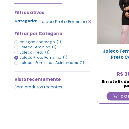
Filtros ativos
×
Categoria
:
Jaleco Preto Feminino
Filtrar por Categoria
coleção chamego
(
1
)
Jaleco Feminino
(
1
)
Jaleco Fem
Jaleco Preto
(
1
)
Preto C
Jaleco Preto Feminino
(
1
)
Jalecos Femininos Acinturados
(
1
)
R$
3
Visto recentemente
Em até
6
x d
ju
Sem produtos recentes.
CO