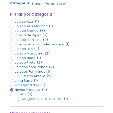
×
Categoria
:
Novos Produtos
Filtrar por Categoria
Jaleco Azul
(
1
)
Jaleco Azul Marinho
(
1
)
Jaleco Branco
(
5
)
Jaleco de Zíper
(
4
)
Jaleco Feminino
(
8
)
Jaleco Feminino Enfermagem
(
1
)
Jaleco Liso
(
8
)
Jaleco Masculino
(
2
)
Jaleco Nude
(
1
)
Jaleco Preto
(
2
)
Jalecos com Renda
(
2
)
Jalecos Femininos
(
0
)
Jaleco Amelie
(
2
)
Linha Basic
(
1
)
Mais Vendidos
(
3
)
Novos Produtos
(
11
)
Scrubs
(
0
)
Conjunto Scrub Feminino
(
1
)