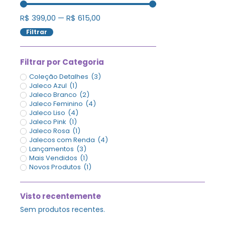
R$
399,00
—
R$
615,00
Filtrar
Filtrar por Categoria
Coleção Detalhes
(
3
)
Jaleco Azul
(
1
)
Jaleco Branco
(
2
)
Jaleco Feminino
(
4
)
Jaleco Liso
(
4
)
Jaleco Pink
(
1
)
Jaleco Rosa
(
1
)
Jalecos com Renda
(
4
)
Lançamentos
(
3
)
Mais Vendidos
(
1
)
Novos Produtos
(
1
)
Visto recentemente
Sem produtos recentes.