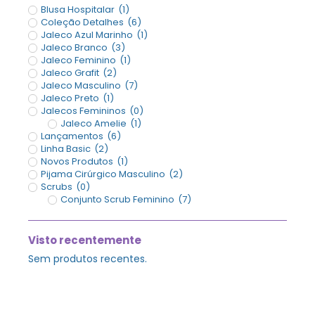
Blusa Hospitalar
(
1
)
Coleção Detalhes
(
6
)
Jaleco Azul Marinho
(
1
)
Jaleco Branco
(
3
)
Jaleco Feminino
(
1
)
Jaleco Grafit
(
2
)
Jaleco Masculino
(
7
)
Jaleco Preto
(
1
)
Jalecos Femininos
(
0
)
Jaleco Amelie
(
1
)
Lançamentos
(
6
)
Linha Basic
(
2
)
Novos Produtos
(
1
)
Pijama Cirúrgico Masculino
(
2
)
Scrubs
(
0
)
Conjunto Scrub Feminino
(
7
)
Visto recentemente
Sem produtos recentes.