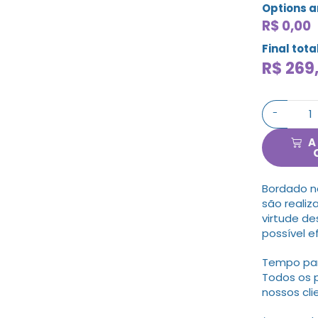
Options 
R$ 0,00
Final tota
R$
269
-
A
Bordado n
são realiz
virtude de
possível e
Tempo para
Todos os 
nossos cli