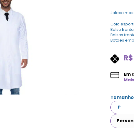
Jaleco masc
Gola esport
Bolso front
Bolsos front
Botões emb
R$
Em 
Mai
Tamanho
Person