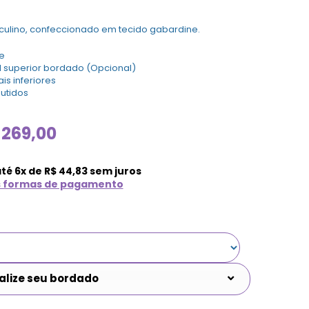
ulino, confeccionado em tecido gabardine.
e
al superior bordado (Opcional)
ais inferiores
utidos
269,00
até
6
x de
R$
44,83
sem juros
s formas de pagamento
alize seu bordado