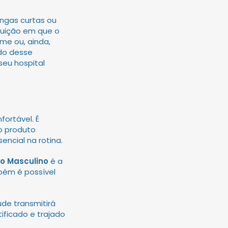
angas curtas ou
ituição em que o
ome ou, ainda,
ado desse
seu hospital
ortável. É
o produto
encial na rotina.
co Masculino
é a
bém é possível
úde transmitirá
ificado e trajado