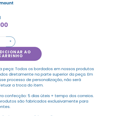
amount
l
,00
+
DICIONAR AO
CARRINHO
a peça: Todos os bordados em nossos produtos
ados diretamente na parte superior da peça. Em
sse processo de personalização, não será
fetuar a troca do item.
 confecção: 5 dias úteis + tempo dos correios.
produtos são fabricados exclusivamente para
entes.