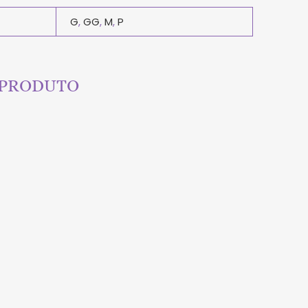
G
,
GG
,
M
,
P
 PRODUTO