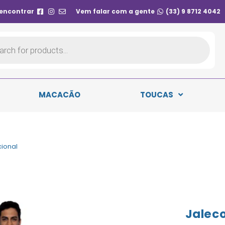
 encontrar
Vem falar com a gente
(33) 9 8712 4042
MACACÃO
TOUCAS
cional
Jaleco