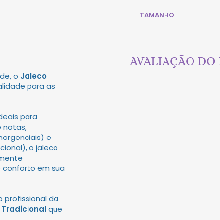
TAMANHO
AVALIAÇÃO DO
úde, o
Jaleco
lidade para as
ideais para
 notas,
ergenciais) e
ional), o jaleco
lmente
o conforto em sua
 profissional da
 Tradicional
que