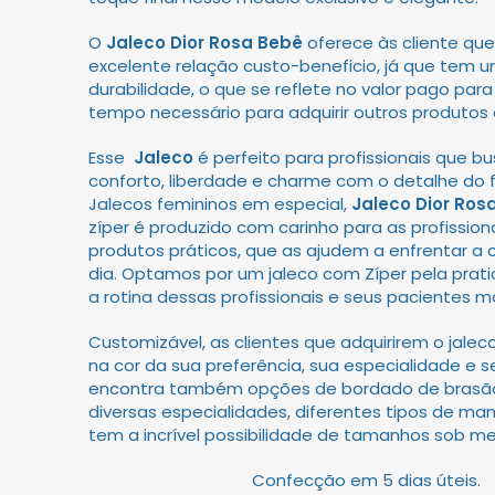
O
Jaleco Dior Rosa Bebê
oferece às cliente qu
excelente relação custo-beneficio, já que tem 
durabilidade, o que se reflete no valor pago para
tempo necessário para adquirir outros produtos 
Esse
Jaleco
é perfeito para profissionais que b
conforto, liberdade e charme com o detalhe do 
Jalecos femininos em especial,
Jaleco Dior Ros
zíper
é produzido com carinho para as profissio
produtos práticos, que as ajudem a enfrentar a c
dia. Optamos por um jaleco com Zíper pela prati
a rotina dessas profissionais e seus pacientes m
Customizável, as clientes que adquirirem o jalec
na cor da sua preferência, sua especialidade e 
encontra também opções de bordado de brasão
diversas especialidades, diferentes tipos de ma
tem a incrível possibilidade de tamanhos sob me
Confecção em 5 dias úteis.