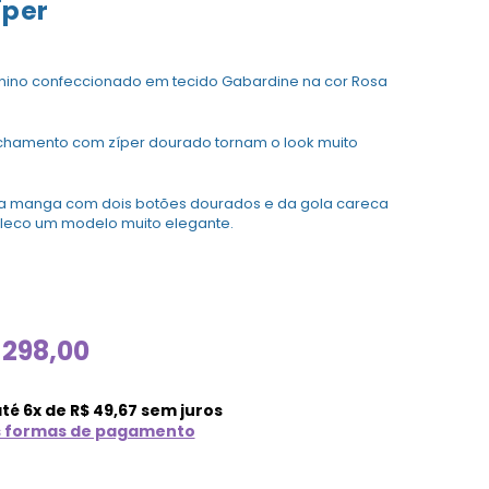
íper
nino confeccionado em tecido Gabardine na cor Rosa
echamento com zíper dourado tornam o look muito
na manga com dois botões dourados e da gola careca
aleco um modelo muito elegante.
298,00
até
6
x de
R$
49,67
sem juros
s formas de pagamento