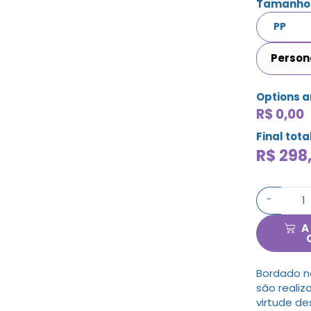
Tamanho
Person
Options 
R$ 0,00
Final tota
R$
298
-
A
Bordado n
são realiz
virtude de