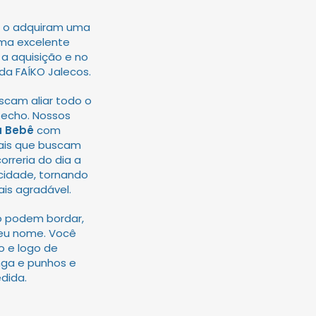
e o adquiram uma
uma excelente
 a aquisição e no
da FAÍKO Jalecos.
uscam aliar todo o
fecho. Nossos
a Bebê
com
nais que buscam
orreria do dia a
cidade, tornando
ais agradável.
o
podem bordar,
seu nome. Você
 e logo de
nga e punhos e
dida.