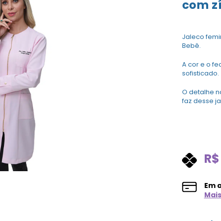
com z
Jaleco femi
Bebê.
A cor e o f
sofisticado.
O detalhe 
faz desse j
R$
Em 
Mai