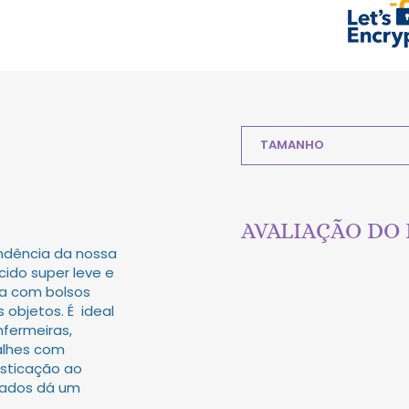
TAMANHO
AVALIAÇÃO DO
ndência da nossa
ido super leve e
a com bolsos
 objetos. É ideal
nfermeiras,
talhes com
isticação ao
rados dá um