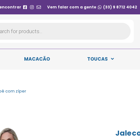
 encontrar
Vem falar com a gente
(33) 9 8712 4042
MACACÃO
TOUCAS
bê com zíper
Jaleco