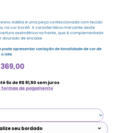
minino Adélia é uma peça confeccionada com tecido
ia, na cor bordô. A característica marcante deste
abertura assimétrica na frente, que é complementada
r dourado de encaixe.
o pode apresentar variação de tonalidade de cor de
o lote.
369,00
até
6
x de
R$
61,50
sem juros
s formas de pagamento
alize seu bordado