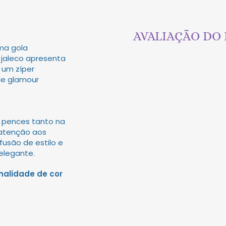
AVALIAÇÃO DO
ma gola
 jaleco apresenta
 um zíper
de glamour
 pences tanto na
 atenção aos
usão de estilo e
elegante.
nalidade de cor