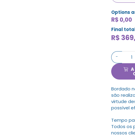
Options 
R$ 0,00
Final tota
R$
369
-
A
Bordado n
são realiz
virtude de
possível e
Tempo para
Todos os 
nossos cli