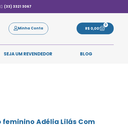
(33) 3321 3067
0
Minha Conta
R$
0,00
SEJA UM REVENDEDOR
BLOG
 feminino Adélia Lilás Com