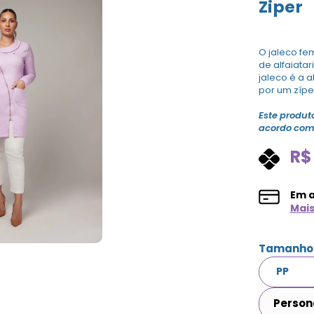
Ziper
O jaleco fe
de alfaiatar
jaleco é a 
por um zípe
Este produt
acordo com 
R$
Em 
Mai
Tamanho
Person