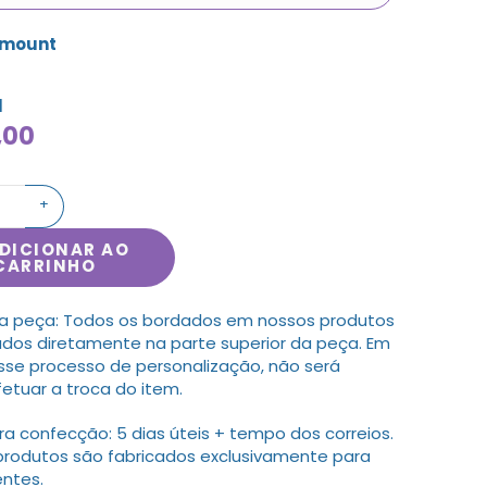
amount
l
,00
+
DICIONAR AO
CARRINHO
a peça: Todos os bordados em nossos produtos
ados diretamente na parte superior da peça. Em
sse processo de personalização, não será
fetuar a troca do item.
 confecção: 5 dias úteis + tempo dos correios.
produtos são fabricados exclusivamente para
entes.