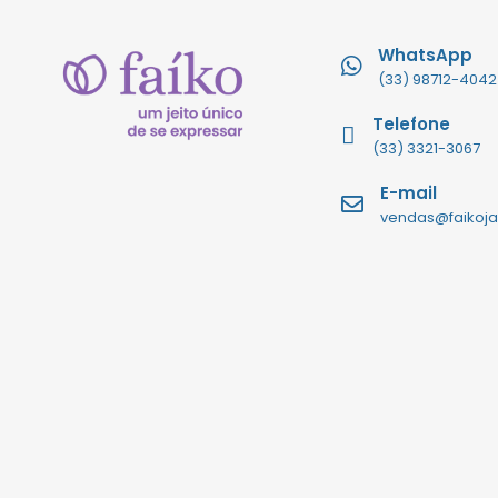
WhatsApp
(33) 98712-4042
Telefone
(33) 3321-3067
E-mail
vendas@faikoja