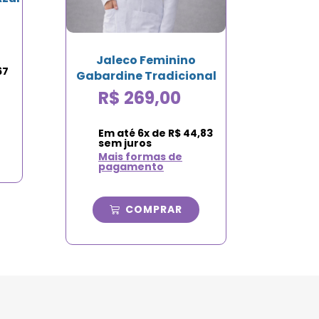
Jaleco Feminino
67
Gabardine Tradicional
R$
269,00
Em até
6
x de
R$
44,83
sem juros
Mais formas de
pagamento
COMPRAR