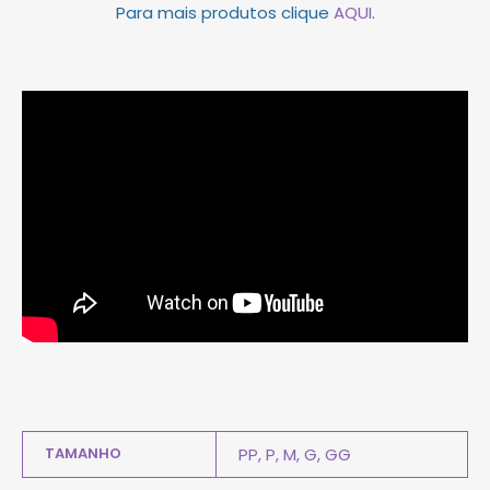
Para mais produtos clique
AQUI
.
TAMANHO
PP, P, M, G, GG