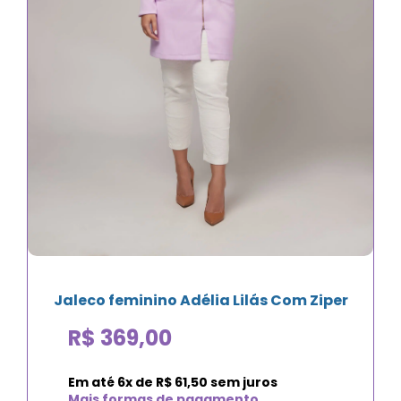
Jaleco feminino Adélia Lilás Com Ziper
R$
369,00
Em até
6
x de
R$
61,50
sem juros
Mais formas de pagamento