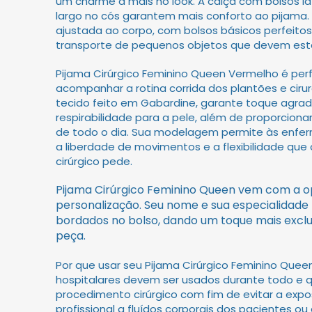
um charme a mais no look. A calça com bolsos lat
largo no cós garantem mais conforto ao pijam
ajustada ao corpo, com bolsos básicos perfeitos
transporte de pequenos objetos que devem est
Pijama Cirúrgico Feminino Queen Vermelho é perf
acompanhar a rotina corrida dos plantões e cirur
tecido feito em Gabardine, garante toque agrad
respirabilidade para a pele, além de proporciona
de todo o dia. Sua modelagem permite às enfer
a liberdade de movimentos e a flexibilidade que
cirúrgico pede.
Pijama Cirúrgico Feminino Queen vem com a 
personalização. Seu nome e sua especialidad
bordados no bolso, dando um toque mais exclu
peça.
Por que usar seu Pijama Cirúrgico Feminino Quee
hospitalares devem ser usados durante todo e 
procedimento cirúrgico com fim de evitar a exp
profissional a fluídos corporais dos pacientes o