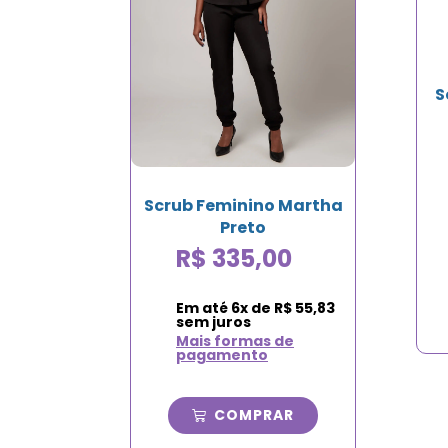
S
Scrub Feminino Martha
Preto
R$
335,00
Em até
6
x de
R$
55,83
sem juros
Mais formas de
pagamento
COMPRAR