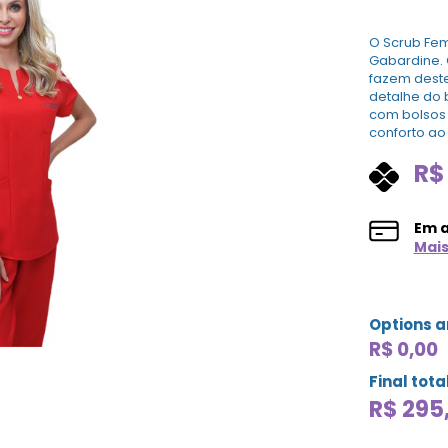
O Scrub Fem
Gabardine. 
fazem dest
detalhe do 
com bolsos 
conforto ao
R$
Em 
Mai
Options 
R$ 0,00
Final tota
R$
295