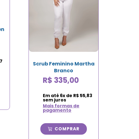
en
7
Scrub Feminino Martha
Branco
R$
335,00
Em até
6
x de
R$
55,83
sem juros
Mais formas de
pagamento
COMPRAR