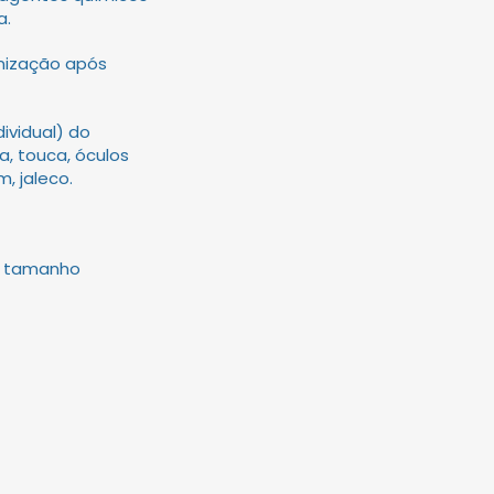
a.
enização após
ividual) do
a, touca, óculos
, jaleco.
e tamanho