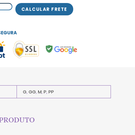
SEGURA
G
,
GG
,
M
,
P
,
PP
 PRODUTO