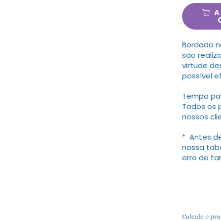
A
Bordado n
são realiz
virtude de
possível e
Tempo para
Todos os 
nossos cli
* Antes de
nossa tab
erro de t
Calcule o pra