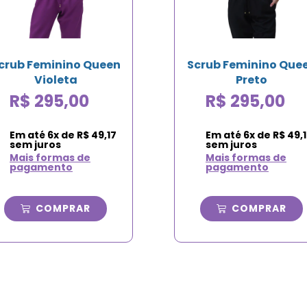
crub Feminino Queen
Scrub Feminino Que
Violeta
Preto
R$
295,00
R$
295,00
Em até
6
x de
R$
49,17
Em até
6
x de
R$
49,1
sem juros
sem juros
Mais formas de
Mais formas de
pagamento
pagamento
COMPRAR
COMPRAR