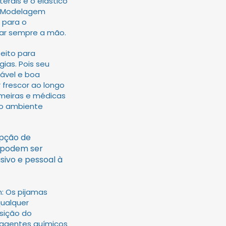
erais e o elástico
a. Modelagem
 para o
ar sempre a mão.
eito para
gias. Pois seu
ável e boa
r frescor ao longo
meiras e médicas
 o ambiente
opção de
e podem ser
sivo e pessoal à
n: Os pijamas
qualquer
osição do
u agentes químicos