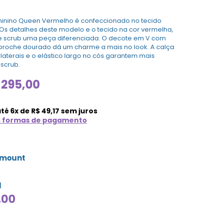
inino Queen Vermelho é confeccionado no tecido
Os detalhes deste modelo e o tecido na cor vermelha,
e scrub uma peça diferenciada. O decote em V com
broche dourado dá um charme a mais no look. A calça
laterais e o elástico largo no cós garantem mais
 scrub.
295,00
até
6
x de
R$
49,17
sem juros
s formas de pagamento
amount
l
,00