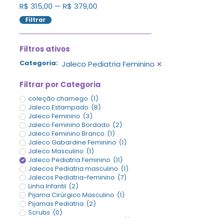
R$
315,00
—
R$
379,00
Filtrar
Filtros ativos
×
Categoria
:
Jaleco Pediatria Feminino
Filtrar por Categoria
coleção chamego
(
1
)
Jaleco Estampado
(
8
)
Jaleco Feminino
(
3
)
Jaleco Feminino Bordado
(
2
)
Jaleco Feminino Branco
(
1
)
Jaleco Gabardine Feminino
(
1
)
Jaleco Masculino
(
1
)
Jaleco Pediatria Feminino
(
11
)
Jalecos Pediatria masculino
(
1
)
Jalecos Pediatria-feminino
(
7
)
Linha Infantil
(
2
)
Pijama Cirúrgico Masculino
(
1
)
Pijamas Pediatria
(
2
)
Scrubs
(
0
)