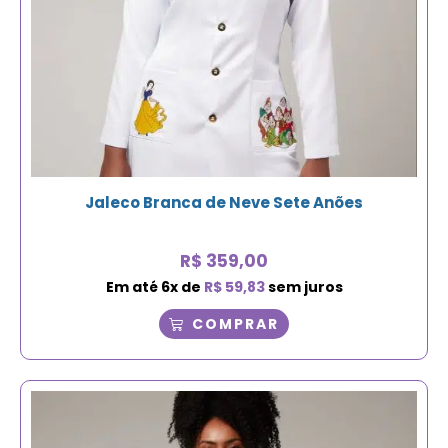
Jaleco Branca de Neve Sete Anões
R$
359,00
Em até
6
x de
R$
59,83
sem juros
COMPRAR