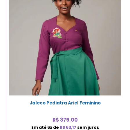
Jaleco Pediatra Ariel Feminino
R$
379,00
Em até
6
x de
R$
63,17
sem juros