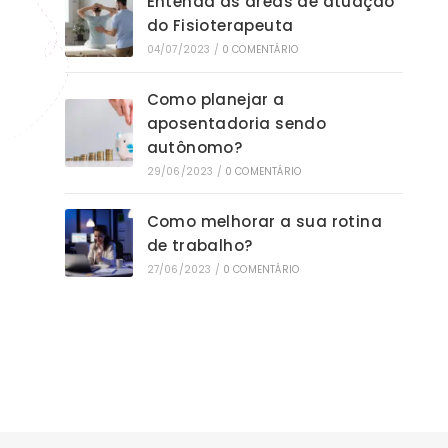
Entenda as áreas de atuação
do Fisioterapeuta
04/07/2023
/
0 COMENTÁRIO
Como planejar a
aposentadoria sendo
autônomo?
29/06/2023
/
0 COMENTÁRIO
Como melhorar a sua rotina
de trabalho?
27/06/2023
/
0 COMENTÁRIO