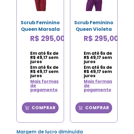
Scrub Feminino
Scrub Feminino
Queen Marsala
Queen Violeta
R$
295,00
R$
295,00
Em até
6
x de
Em até
6
x de
R$
49,17
sem
R$
49,17
sem
juros
juros
Em até
6
x de
Em até
6
x de
R$
49,17
sem
R$
49,17
sem
juros
juros
Mais formas
Mais formas
de
de
pagamento
pagamento
COMPRAR
COMPRAR
Margem de lucro diminuída