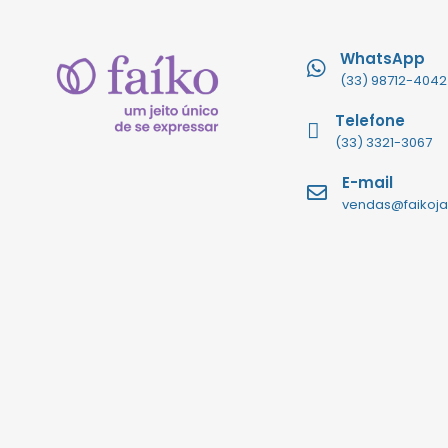
WhatsApp
(33) 98712-4042
Telefone
(33) 3321-3067
E-mail
vendas@faikoja